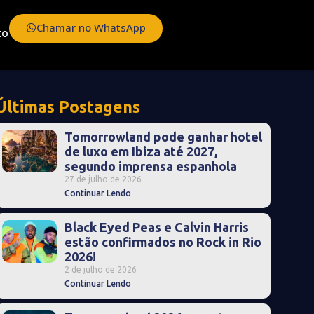
Chamar no WhatsApp
to
Últimas Postagens
Tomorrowland pode ganhar hotel
de luxo em Ibiza até 2027,
segundo imprensa espanhola
27 de julho de 2026
Continuar Lendo
Black Eyed Peas e Calvin Harris
estão confirmados no Rock in Rio
2026!
2 de julho de 2026
Continuar Lendo