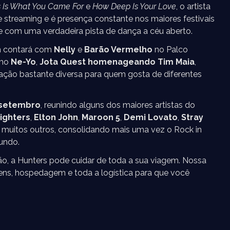
s Is What You Came For
e
How Deep Is Your Love
, o artista
 streaming e é presença constante nos maiores festivais
 com uma verdadeira pista de dança a céu aberto.
ém contará com
Nelly
e
Barão Vermelho
no Palco
omo
Ne-Yo
,
Jota Quest homenageando Tim Maia
,
ção bastante diversa para quem gosta de diferentes
 setembro
, reunindo alguns dos maiores artistas do
ighters
,
Elton John
,
Maroon 5
,
Demi Lovato
,
Stray
 muitos outros, consolidando mais uma vez o Rock in
undo.
ão, a Hunters pode cuidar de toda a sua viagem. Nossa
ns, hospedagem e toda a logística para que você