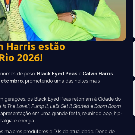
n Harris estão
Rio 2026!
s nomes de peso.
Black Eyed Peas
e
Calvin Harris
 setembro
, prometendo uma das noites mais
m gerações, os Black Eyed Peas retornam à Cidade do
 Is The Love?
,
Pump It
,
Let’s Get It Started
e
Boom Boom
 apresentação em uma grande festa, reunindo pop, hip-
algia e energia.
os maiores produtores e DJs da atualidade. Dono de