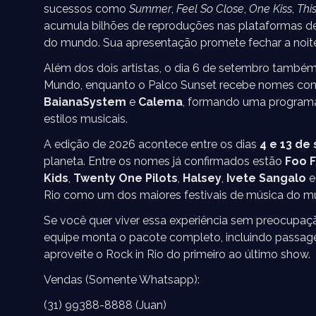
sucessos como
Summer
,
Feel So Close
,
One Kiss
,
Thi
acumula bilhões de reproduções nas plataformas de
do mundo. Sua apresentação promete fechar a noite
Além dos dois artistas, o dia 6 de setembro tamb
Mundo, enquanto o Palco Sunset recebe nomes c
BaianaSystem
e
Calema
, formando uma programa
estilos musicais.
A edição de 2026 acontece entre os dias
4 e 13 de
planeta. Entre os nomes já confirmados estão
Foo F
Kids
,
Twenty One Pilots
,
Halsey
,
Ivete Sangalo
e
Rio como um dos maiores festivais de música do m
Se você quer viver essa experiência sem preocupaç
equipe monta o pacote completo, incluindo passage
aproveite o Rock in Rio do primeiro ao último show.
Vendas (Somente Whatsapp):
(31) 99388-8888 (Juan)