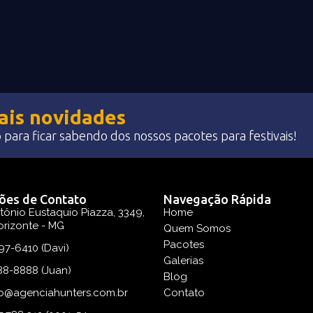
pais novidades
para ficar sabendo dos nossos pacotes para festivais!
ões de Contato
Navegação Rápida
tônio Eustaquio Piazza, 3349,
Home
orizonte - MG
Quem Somos
Pacotes
97-6410 (Davi)
Galerias
88-8888 (Juan)
Blog
o@agenciahunters.com.br
Contato