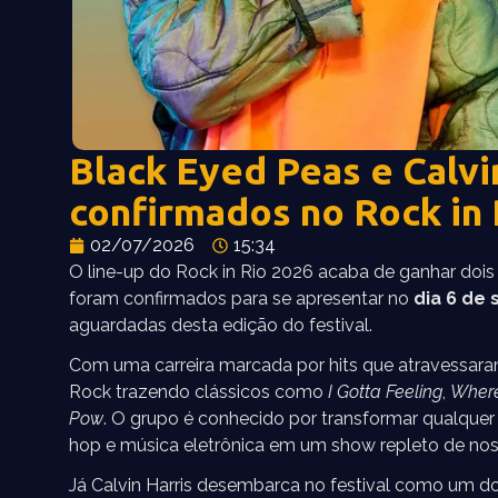
Black Eyed Peas e Calvi
confirmados no Rock in 
02/07/2026
15:34
O line-up do Rock in Rio 2026 acaba de ganhar doi
foram confirmados para se apresentar no
dia 6 de
aguardadas desta edição do festival.
Com uma carreira marcada por hits que atravessara
Rock trazendo clássicos como
I Gotta Feeling
,
Where
Pow
. O grupo é conhecido por transformar qualquer
hop e música eletrônica em um show repleto de nost
Já Calvin Harris desembarca no festival como um d