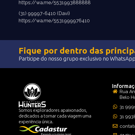
https://wa.me/5531993888888
(31) 99997-6410 (Davi)
https://wa.me/5531999976410
Fique por dentro das princi
Participe do nosso grupo exclusivo no WhatsApp 
Informaç
Rua An
Belo H
31 999
Somos exploradores apaixonados,
dedicados a tornar cada viagem uma
31 993
experiência única.
contat