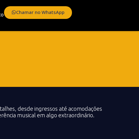
Chamar no WhatsApp
to
etalhes, desde ingressos até acomodações
rência musical em algo extraordinário.