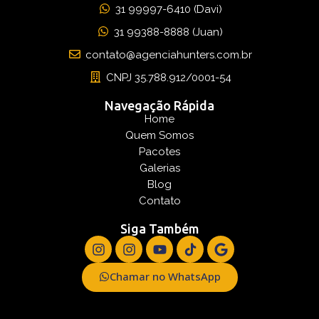
31 99997-6410 (Davi)
31 99388-8888 (Juan)
contato@agenciahunters.com.br
CNPJ 35.788.912/0001-54
Navegação Rápida
Home
Quem Somos
Pacotes
Galerias
Blog
Contato
Siga Também
Chamar no WhatsApp